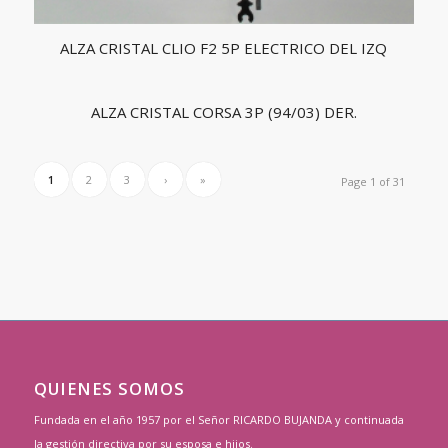
ALZA CRISTAL CLIO F2 5P ELECTRICO DEL IZQ
ALZA CRISTAL CORSA 3P (94/03) DER.
1
2
3
›
»
Page 1 of 31
QUIENES SOMOS
Fundada en el año 1957 por el Señor RICARDO BUJANDA y continuada
la gestión directiva por su esposa e hijos.