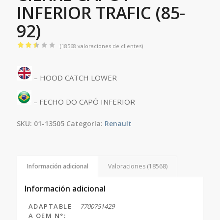
INFERIOR TRAFIC (85-
92)
(
18568
valoraciones de clientes)
Valorado
2.55
– HOOD CATCH LOWER
sobre
5
basado
– FECHO DO CAPÓ INFERIOR
en
SKU:
01-13505
Categoría:
Renault
17629
puntuaciones
de
clientes
Información adicional
Valoraciones (18568)
Información adicional
ADAPTABLE
7700751429
A OEM N°: